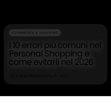
ECOMMERCE & SHOPPING
I 10 errori più comuni nel
Personal Shopping e
come evitarli nel 2026
Andrea Weaver
May 15, 2026
A