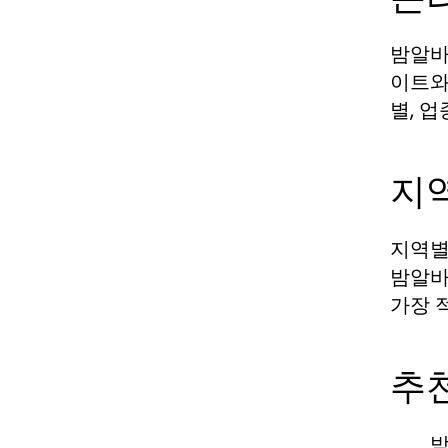
밤알바
이트와
별, 
지
지역별
밤알바
가장 
추
밤