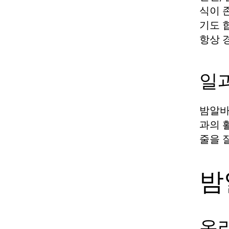
식이 
기도 
항상 
일
밤알바
과의 
줄을 
밤
온