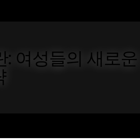
란: 여성들의 새로운
략