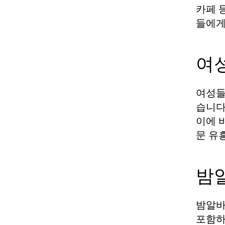
카페 
들에게
여
여성들
습니다
이에 
문 유
밤
밤알바
포함하