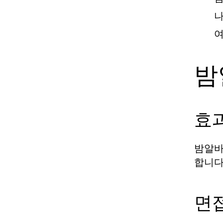
나
여
밤
효
밤알바
합니다
면접