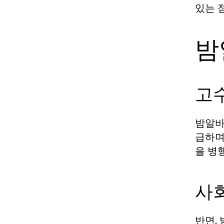
있는 
밤
고
밤알바
급하며
을 병
사
반면,